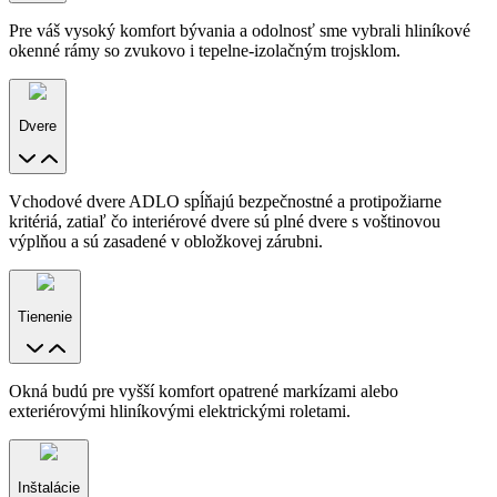
Pre váš vysoký komfort bývania a odolnosť sme vybrali hliníkové
okenné rámy so zvukovo i tepelne-izolačným trojsklom.
Dvere
Vchodové dvere ADLO spĺňajú bezpečnostné a protipožiarne
kritériá, zatiaľ čo interiérové dvere sú plné dvere s voštinovou
výplňou a sú zasadené v obložkovej zárubni.
Tienenie
Okná budú pre vyšší komfort opatrené markízami alebo
exteriérovými hliníkovými elektrickými roletami.
Inštalácie