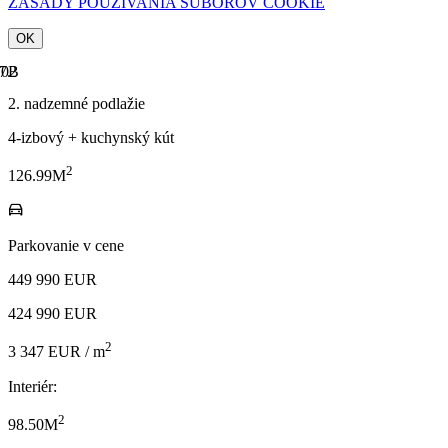
ZÁSADY POUŽÍVANIA SÚBOROV COOKIE
OK
2. nadzemné podlažie
4-izbový + kuchynský kút
2
126.99M
Parkovanie v cene
449 990 EUR
424 990 EUR
2
3 347 EUR / m
Interiér:
2
98.50M