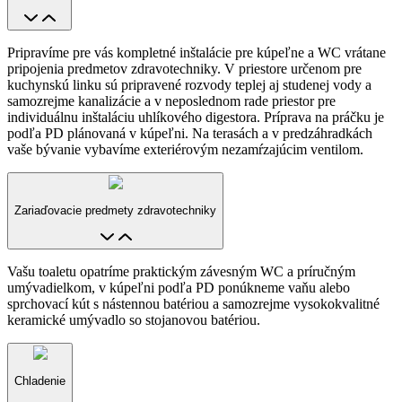
Pripravíme pre vás kompletné inštalácie pre kúpeľne a WC vrátane
pripojenia predmetov zdravotechniky. V priestore určenom pre
kuchynskú linku sú pripravené rozvody teplej aj studenej vody a
samozrejme kanalizácie a v neposlednom rade priestor pre
individuálnu inštaláciu uhlíkového digestora. Príprava na práčku je
podľa PD plánovaná v kúpeľni. Na terasách a v predzáhradkách
vaše bývanie vybavíme exteriérovým nezamŕzajúcim ventilom.
Zariaďovacie predmety zdravotechniky
Vašu toaletu opatríme praktickým závesným WC a príručným
umývadielkom, v kúpeľni podľa PD ponúkneme vaňu alebo
sprchovací kút s nástennou batériou a samozrejme vysokokvalitné
keramické umývadlo so stojanovou batériou.
Chladenie