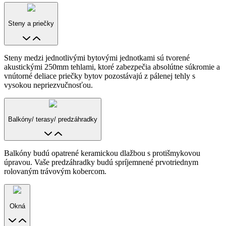
Steny a priečky
Steny medzi jednotlivými bytovými jednotkami sú tvorené
akustickými 250mm tehlami, ktoré zabezpečia absolútne súkromie a
vnútorné deliace priečky bytov pozostávajú z pálenej tehly s
vysokou nepriezvučnosťou.
Balkóny/ terasy/ predzáhradky
Balkóny budú opatrené keramickou dlažbou s protišmykovou
úpravou. Vaše predzáhradky budú spríjemnené prvotriednym
rolovaným trávovým kobercom.
Okná