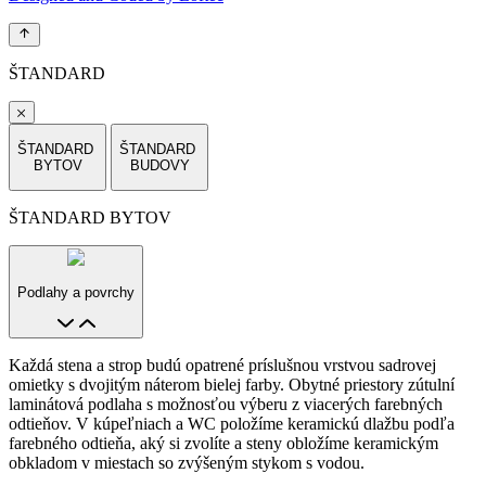
ŠTANDARD
ŠTANDARD
ŠTANDARD
BYTOV
BUDOVY
ŠTANDARD BYTOV
Podlahy a povrchy
Každá stena a strop budú opatrené príslušnou vrstvou sadrovej
omietky s dvojitým náterom bielej farby. Obytné priestory zútulní
laminátová podlaha s možnosťou výberu z viacerých farebných
odtieňov. V kúpeľniach a WC položíme keramickú dlažbu podľa
farebného odtieňa, aký si zvolíte a steny obložíme keramickým
obkladom v miestach so zvýšeným stykom s vodou.